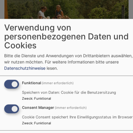
Verwendung von
personenbezogenen Daten und
Cookies
Kinder und Jugendliche haben einen ganz anderen
Blick auf Dinge des Lebens und des Glaubens. Ihr
Bitte die Dienste und Anwendungen von Drittanbietern auswählen,
Gespür für den Glauben zu fördern und selbst dabei
wir nutzen möchten.
Für weitere Informationen bitte unsere
für den Glauben zu lernen, das ist Anliegen unserer
Datenschutzhinweise
lesen.
UNSERE KINDERGÄRTEN
Funktional
(immer erforderlich)
Speichern von Daten: Cookie für die Benutzersitzung
Zweck
:
Funktional
Consent Manager
(immer erforderlich)
Cookie Consent speichert Ihre Einwilligungsstatus im Browser
Zweck
:
Funktional
Die inhaltlichen Schwerpunkte unserer Kindergärten St.